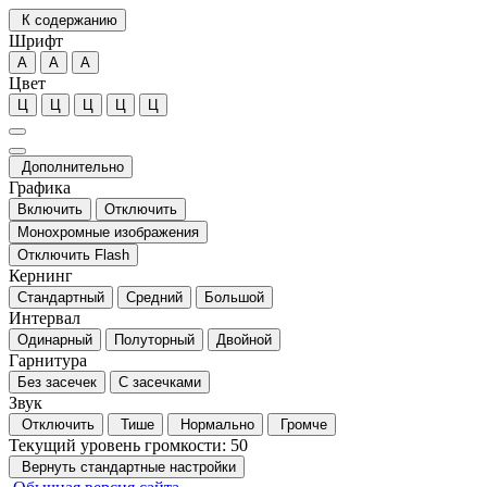
К содержанию
Шрифт
А
А
А
Цвет
Ц
Ц
Ц
Ц
Ц
Дополнительно
Графика
Включить
Отключить
Монохромные изображения
Отключить Flash
Кернинг
Стандартный
Средний
Большой
Интервал
Одинарный
Полуторный
Двойной
Гарнитура
Без засечек
С засечками
Звук
Отключить
Тише
Нормально
Громче
Текущий уровень громкости:
50
Вернуть стандартные настройки