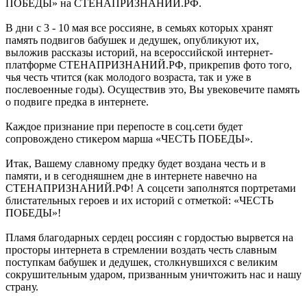
ПОБЕДЫ» на СТЕНАПРИЗНАНИЙ.РФ.
В дни с 3 - 10 мая все россияне, в семьях которых хранят
память подвигов бабушек и дедушек, опубликуют их,
выложив рассказы историй, на всероссийской интернет-
платформе СТЕНАПРИЗНАНИЙ.РФ, прикрепив фото того,
чья честь чтится (как молодого возраста, так и уже в
послевоенные годы). Осуществив это, Вы увековечите память
о подвиге предка в интернете.
Каждое признание при перепосте в соц.сети будет
сопровождено стикером марша «ЧЕСТЬ ПОБЕДЫ».
Итак, Вашему славному предку будет воздана честь и в
памяти, и в сегодняшнем дне в интернете навечно на
СТЕНАПРИЗНАНИЙ.РФ! А соцсети заполнятся портретами
блистательных героев и их историй с отметкой: «ЧЕСТЬ
ПОБЕДЫ»!
Пламя благодарных сердец россиян с гордостью вырвется на
просторы интернета в стремлении воздать честь славным
поступкам бабушек и дедушек, столкнувшихся с великим
сокрушительным ударом, призванным уничтожить нас и нашу
страну.