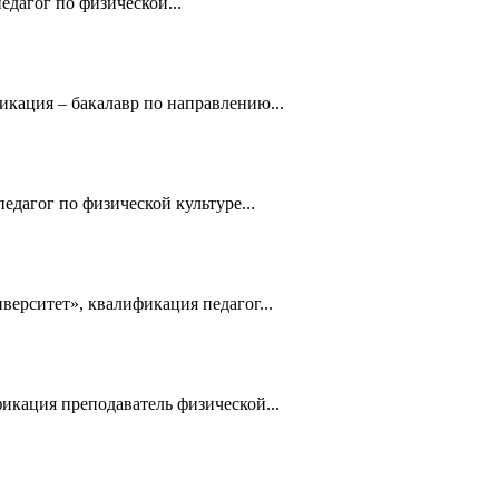
дагог по физической...
ация – бакалавр по направлению...
агог по физической культуре...
ерситет», квалификация педагог...
икация преподаватель физической...