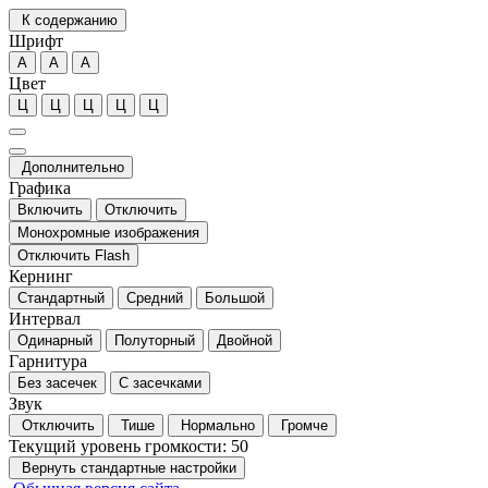
К содержанию
Шрифт
А
А
А
Цвет
Ц
Ц
Ц
Ц
Ц
Дополнительно
Графика
Включить
Отключить
Монохромные изображения
Отключить Flash
Кернинг
Стандартный
Средний
Большой
Интервал
Одинарный
Полуторный
Двойной
Гарнитура
Без засечек
С засечками
Звук
Отключить
Тише
Нормально
Громче
Текущий уровень громкости:
50
Вернуть стандартные настройки