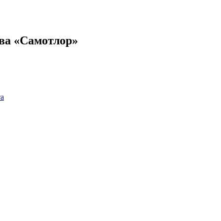
ва «Самотлор»
та