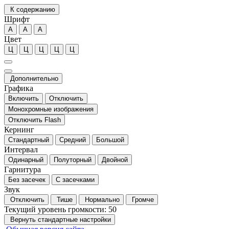
К содержанию
Шрифт
А
А
А
Цвет
Ц
Ц
Ц
Ц
Ц
Дополнительно
Графика
Включить
Отключить
Монохромные изображения
Отключить Flash
Кернинг
Стандартный
Средний
Большой
Интервал
Одинарный
Полуторный
Двойной
Гарнитура
Без засечек
С засечками
Звук
Отключить
Тише
Нормально
Громче
Текущий уровень громкости:
50
Вернуть стандартные настройки